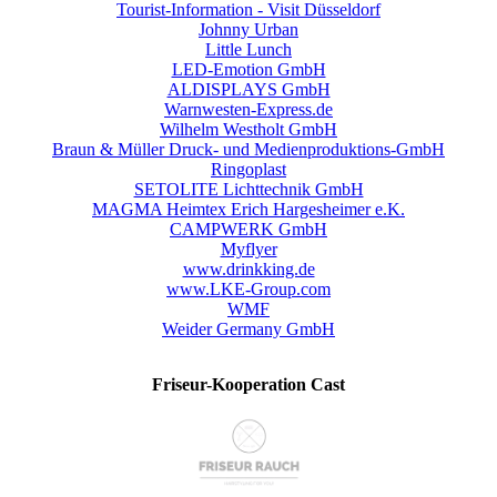
Tourist-Information - Visit Düsseldorf
Johnny Urban
Little Lunch
LED-Emotion GmbH
ALDISPLAYS GmbH
Warnwesten-Express.de
Wilhelm Westholt GmbH
Braun & Müller Druck- und Medienproduktions-GmbH
Ringoplast
SETOLITE Lichttechnik GmbH
MAGMA Heimtex Erich Hargesheimer e.K.
CAMPWERK GmbH
Myflyer
www.drinkking.de
www.LKE-Group.com
WMF
Weider Germany GmbH
Friseur-Kooperation Cast