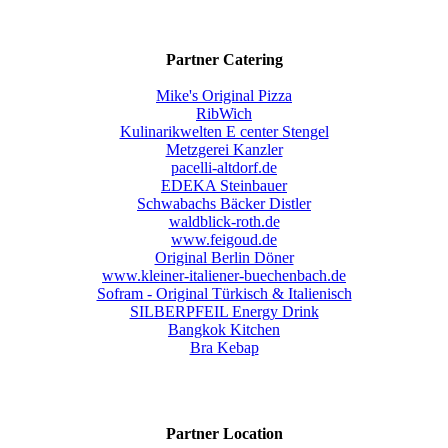
Partner Catering
Mike's Original Pizza
RibWich
Kulinarikwelten E center Stengel
Metzgerei Kanzler
pacelli-altdorf.de
EDEKA Steinbauer
Schwabachs Bäcker Distler
waldblick-roth.de
www.feigoud.de
Original Berlin Döner
www.kleiner-italiener-buechenbach.de
Sofram - Original Türkisch & Italienisch
SILBERPFEIL Energy Drink
Bangkok Kitchen
Bra Kebap
Partner Location